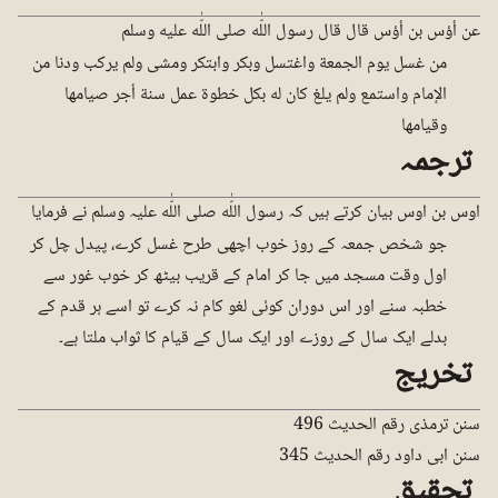
عن أؤس بن أؤس قال قال رسول اللّٰه صلى اللّٰه عليه وسلم
من غسل يوم الجمعة واغتسل وبكر وابتكر ومشى ولم يركب ودنا من
الإمام واستمع ولم يلغ كان له بكل خطوة عمل سنة أجر صيامها
وقيامها
ترجمہ
اوس بن اوس بیان کرتے ہیں کہ رسول اللّٰه صلی اللّٰه علیہ وسلم نے فرمایا
جو شخص جمعہ کے روز خوب اچھی طرح غسل کرے، پیدل چل کر
اول وقت مسجد میں جا کر امام کے قریب بیٹھ کر خوب غور سے
خطبہ سنے اور اس دوران کوئی لغو کام نہ کرے تو اسے ہر قدم کے
بدلے ایک سال کے روزے اور ایک سال کے قیام کا ثواب ملتا ہے۔
تخریج
سنن ترمذی رقم الحدیث 496
سنن ابی داود رقم الحدیث 345
تحقیق