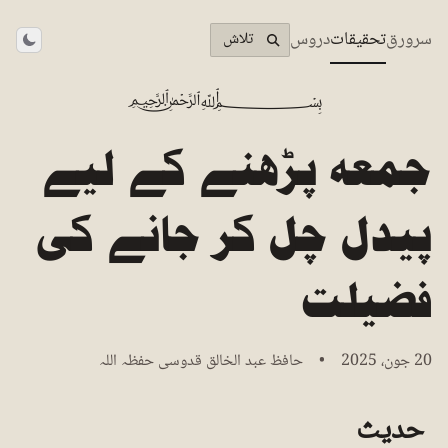
سرورق
تحقیقات
دروس
تلاش
theme
﷽
جمعہ پڑھنے کے لیے
پیدل چل کر جانے کی
فضیلت
20 جون، 2025 • حافظ عبد الخالق قدوسی حفظہ اللہ
حدیث