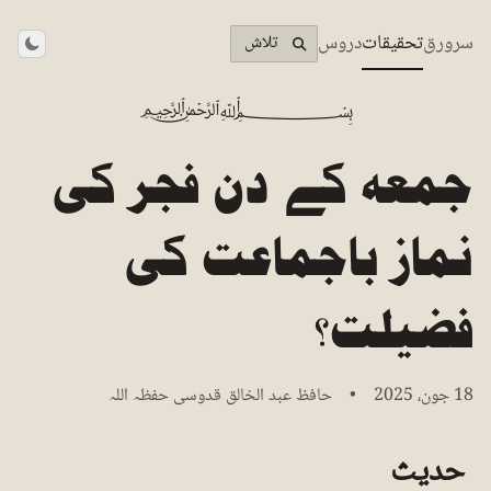
سرورق
تحقیقات
دروس
تلاش
theme
﷽
جمعہ کے دن فجر کی
نماز باجماعت کی
فضیلت؟
18 جون، 2025 • حافظ عبد الخالق قدوسی حفظہ اللہ
حدیث