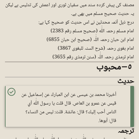
مصنف کی پیش کردہ سند میں سفیان ثوری اور اعمش کی تدلیس ہے لیکن
یہ حدیث صحیح مسلم میں بھی ہے۔
درج ذیل آئمہ محدثین نے اس حدیث کو صحیح کہا ہے:
امام مسلم رحمہ اللّٰه (صحیح مسلم رقم 2383)
امام ابن حبان رحمہ اللّٰہ (صحیح ابن حبان 6855)
امام بغوی رحمہ (شرح السنہ للبغوی 3867)
امام ترمذی رحمہ اللّٰہ (سنن ترمذی رقم 3655)
٥ – محبوب
حدیث
أخبرنا محمد بن عيسى عن ابن المبارك عن إسماعيل عن
قيس عن عمرو بن العاص. قال قلت يا رسول اللّٰه أي
الناس أحب إليك؟ قال: عائشة. قلت: ليس من النساء؟
قال: أبوها.
ترجمہ