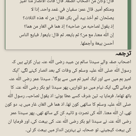
قال: وكان من أصحاب الصفة. قال: قالت الأنصار منا أمير
ومنكم أمير. قال عمر: سفيان في غمد واحد، إذا لا
يصلحان. ثم أخذ بيد أبي بکر، فقال: من له هذه الثلاث؟
إذ يقول لصاحبه من صاحبه؟ إذ هما في الغار من هما؟
إن اللّٰه معنا، مع من؟ ثم بايعه. ثم قال: بايعوا. فبايع الناس
أحسن بيعة وأجملها.
ترجمہ
اصحاب صفہ والے سیدنا سالم بن عبید رضی اللّٰه عنہ بیان کرتے ہیں کہ
رسول اللّٰه صلی اللّٰه علیہ وسلم کی وفات کے بعد انصار کہنے لگے، 'ایک
امیر ہم میں سے اور ایک امیر تم میں سے ہوگا'۔ سیدنا عمر رضی اللّٰه عنہ
فرمانے لگے، ایک نیام میں دو تلواریں، پھر سیدنا ابو بکر رضی اللّٰه عنہ کا
ہاتھ تھاما۔ فرمایا یہ تین شرف کسے عطا ہوئے: اذ یقول لصاحبہ، رسول اللّٰه
صلی اللّٰه علیہ وسلم کا ساتھی کون تھا، اذ ھما فی الغار، غار میں یہ دو کون
تھے، ان اللّٰه معنا۔ اللّٰه کی نصرت و تائید کن کے ساتھ تھی۔ پھر سیدنا عمر
رضی اللّٰه عنہ نے سیدنا ابو بکر رضی اللّٰه عنہ کی بیعت کی، اور فرمایا ان
کی بیعت کیجیئے۔ تو صحابہ نے بہترین انداز میں بیعت کر لی۔