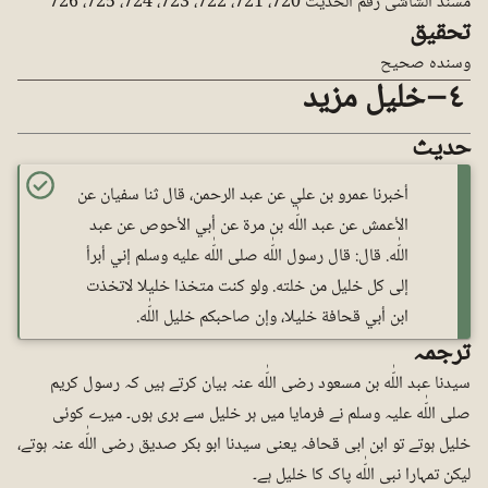
مسند الشاشی رقم الحدیث 720، 721، 722، 723، 724، 725، 726
تحقیق
وسندہ صحیح
٤ – خلیل مزید
حدیث
أخبرنا عمرو بن علي عن عبد الرحمن، قال ثنا سفيان عن
الأعمش عن عبد اللّٰه بن مرة عن أبي الأحوص عن عبد
اللّٰه. قال: قال رسول اللّٰه صلى اللّٰه عليه وسلم إني أبرأ
إلى كل خليل من خلته. ولو كنت متخذا خليلا لاتخذت
ابن أبي قحافة خليلا، وإن صاحبكم خليل اللّٰه.
ترجمہ
سیدنا عبد اللّٰه بن مسعود رضی اللّٰه عنہ بیان کرتے ہیں کہ رسول کریم
صلی اللّٰه علیہ وسلم نے فرمایا میں ہر خلیل سے بری ہوں۔ میرے کوئی
خلیل ہوتے تو ابن ابی قحافہ یعنی سیدنا ابو بکر صدیق رضی اللّٰه عنہ ہوتے،
لیکن تمہارا نبی اللّٰه پاک کا خلیل ہے۔