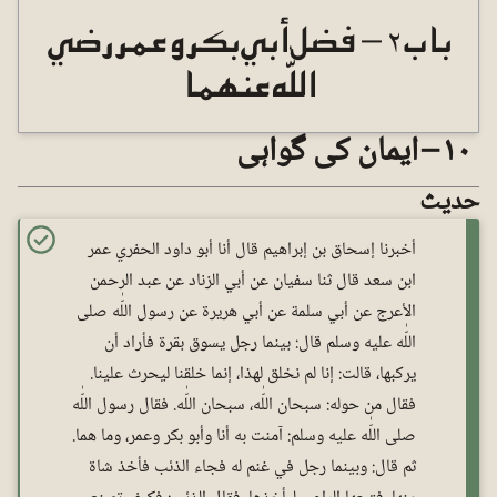
باب ٢ – فضل أبي بكر وعمر رضي
اللّٰه عنهما
١٠ – ایمان کی گواہی
حدیث
أخبرنا إسحاق بن إبراهيم قال أنا أبو داود الحفري عمر
ابن سعد قال ثنا سفيان عن أبي الزناد عن عبد الرحمن
الأعرج عن أبي سلمة عن أبي هريرة عن رسول اللّٰه صلى
اللّٰه عليه وسلم قال: بينما رجل يسوق بقرة فأراد أن
يركبها، قالت: إنا لم نخلق لهذا، إنما خلقنا ليحرث علينا.
فقال من حوله: سبحان اللّٰه، سبحان اللّٰه. فقال رسول اللّٰه
صلى اللّٰه عليه وسلم: آمنت به أنا وأبو بکر وعمر، وما هما.
ثم قال: وبينما رجل في غنم له فجاء الذئب فأخذ شاة