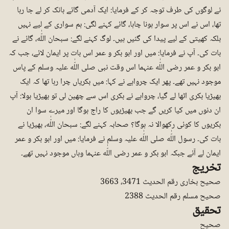
نے لوگوں کی طرف توجہ کر کے فرمایا: ایک آدمی گائے ہانک کر لے جا رہا
تھا، اس نے اس پر سوار ہونا چاہا، گائے کہنے لگی: ہم سواری کے لیے نہیں
بلکہ کھیتی کے لیے پیدا کی گئیں ہیں۔ لوگ کہنے لگے: سبحان اللّٰه، گائے نے
بات کی۔ آپ نے فرمایا: میں اور ابو بکر و عمر اس بات پر ایمان لائے، جب کہ
ابو بکر و عمر رضی اللّٰه عنہما اس وقت نبی صلی اللّٰه علیہ وسلم کے پاس
موجود نہیں تھے۔ پھر ایک چرواہے نے کہا: میں بکریاں چرا رہا تھا کہ ایک
بھیڑیا بکری اٹھا لے گیا، چرواہے نے بکری اس سے چھین لی تو بھیڑیا بولا: آپ
ان دنوں میں کیا کریں گے جب بھیڑیوں کا راج ہوگا اور میرے سوا ان
بکریوں کا کوئی رکھوالا نہ ہوگا؟ صحابہ کہنے لگے: سبحان اللّٰه، بھیڑیا نے
بات کی۔ رسول اللّٰه صلی اللّٰه علیہ وسلم نے فرمایا: میں اور ابو بکر و عمر
ایمان لے آئے جبکہ ابو بکر و عمر رضی اللّٰه عنہما وہاں موجود نہیں تھے۔
تخریج
صحیح بخاری رقم الحدیث 3471، 3663
صحیح مسلم رقم الحدیث 2388
تحقیق
صحیح