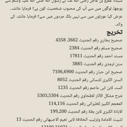
سیدنا عمرو بن عاص رضی اللّٰه عنہ نے رسول اللّٰه صلی اللّٰه علیہ وسلم سے
پوچھا، لوگوں میں سے آپ کی محبوب شخصیت کون ہے؟ فرمایا عائشہ۔
عرض کیا عورتوں میں سے نہیں بلکہ مردوں میں سے؟ فرمایا عائشہ کے
والد۔
تخریج
صحیح بخاری رقم الحدیث 3662، 4358
صحیح مسلم رقم الحدیث 2384
مسند احمد رقم الحدیث 17811
سنن ترمذی رقم الحدیث 3885
صحیح ابن حبان رقم الحدیث 7106,6900
السنن الکبری للنسائی رقم الحدیث 8052
السنہ لابن ابی عاصم رقم الحدیث 1235
شرح مشکل الآثار للطحاوی رقم الحدیث 5303,5304
المعجم الکبیر للطبرانی رقم الحدیث 114,116
الابانۃ الکبری لابن بطۃ رقم الحدیث 199,200
تثبیت الامامۃ وترتیب الخلافۃ لابی نعیم الاصبھانی رقم الحدیث 13