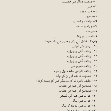
٢ – صحبت ومال میں فضیلت
٣ – خلیل
٤ – خلیل مزید
٥ – محبوب
٦ – عبادات و احسان
٧ – جہاد و صدقہ
٨ – بیعت
٩ – احسان و وفا
باب ٢ – فضل أبي بكر وعمر رضي اللّٰه عنهما
١٠ – ایمان کی گواہی
١١ – واقعہ گائے و بھیڑیہ
١٢ – واقعہ گائے و بھیڑیہ
١٣ – واقعہ گائے و بھیڑیہ
١٤ – واقعہ عمر و علی
١٥ – واقعہ دلو اور خلیفۂ اول و دوم
١٦ – محبوبہ عائشہ اور ان کے والد
١٧ – خلیفہ نامزد نہ کرنا۔۔۔ مگر کس کو پسند کرنا؟
١٨ – محدثین اور عمر بن خطاب
١٩ – محدثین اور عمر بن خطاب
٢٠ – خواب میں عمر کی قمیص
٢١ – خواب میں پیالہ
٢٢ – خواب میں دودھ کا پیالہ
٢٣ – جنت میں سفید محل