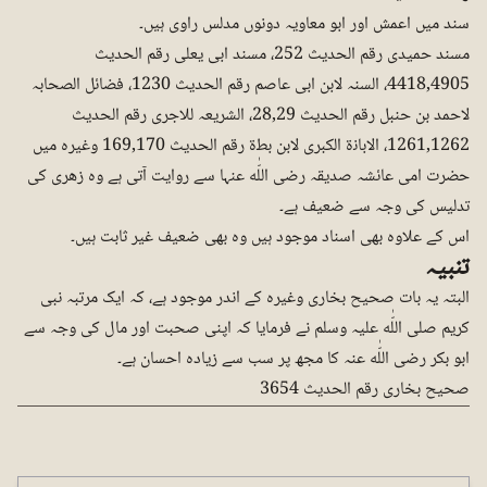
سند میں اعمش اور ابو معاویہ دونوں مدلس راوی ہیں۔
مسند حمیدی رقم الحدیث 252، مسند ابی یعلی رقم الحدیث
4418,4905، السنہ لابن ابی عاصم رقم الحدیث 1230، فضائل الصحابہ
لاحمد بن حنبل رقم الحدیث 28,29، الشریعہ للاجری رقم الحدیث
1261,1262، الابانۃ الکبری لابن بطۃ رقم الحدیث 169,170 وغیرہ میں
حضرت امی عائشہ صدیقہ رضی اللّٰه عنہا سے روایت آتی ہے وہ زھری کی
تدلیس کی وجہ سے ضعیف ہے۔
اس کے علاوہ بھی اسناد موجود ہیں وہ بھی ضعیف غیر ثابت ہیں۔
تنبیہ
البتہ یہ بات صحیح بخاری وغیرہ کے اندر موجود ہے، کہ ایک مرتبہ نبی
کریم صلی اللّٰه علیہ وسلم نے فرمایا کہ اپنی صحبت اور مال کی وجہ سے
ابو بکر رضی اللّٰه عنہ کا مجھ پر سب سے زیادہ احسان ہے۔
صحیح بخاری رقم الحدیث 3654