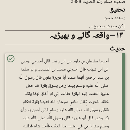
صحیح مسلم رقم الحدیث 2388
تحقیق
وسندہ حسن
لیکن حدیث صحیح ہے
١٣ – واقعہ گائے و بھیڑیہ
حدیث
أخبرنا سليمان بن داود عن ابن وهب قال أخبرني يونس
عن ابن شهاب قال أخبرني سعيد بن المسيب وأبو سلمة
بن عبد الرحمن أنهما سمعا أبا هريرة يقول قال رسول اللّٰه
صلى اللّٰه عليه وسلم بينما رجل يسوق بقرة قد حمل
عليها التفتت إليه البقرة فقالت إني لم أخلق لهذا ولكنا
خلقنا للحرث فقال الناس سبحان اللّٰه تعجبا بقرة تتكلم
فقال رسول اللّٰه صلى اللّٰه عليه وسلم فإني أومن به وأبو
بكر وعمر قال أبو هريرة قال رسول اللّٰه صلى اللّٰه عليه
وسلم بينا راعي في غنمه عدا الذئب فأخذ شاة فطلبه