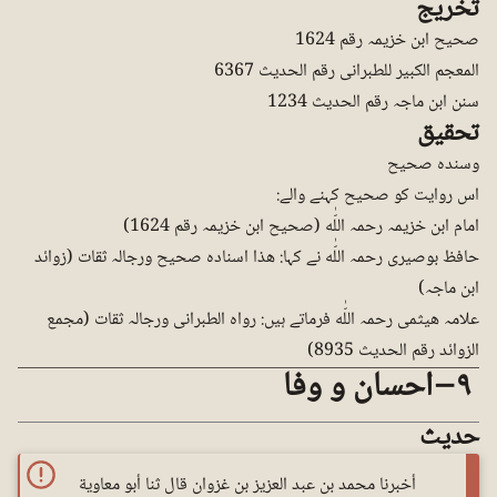
تخریج
صحیح ابن خزیمہ رقم 1624
المعجم الکبیر للطبرانی رقم الحدیث 6367
سنن ابن ماجہ رقم الحدیث 1234
تحقیق
وسندہ صحیح
اس روایت کو صحیح کہنے والے:
امام ابن خزیمہ رحمہ اللّٰه (صحیح ابن خزیمہ رقم 1624)
حافظ بوصیری رحمہ اللّٰه نے کہا: ھذا اسنادہ صحیح ورجالہ ثقات (زوائد
ابن ماجہ)
علامہ ھیثمی رحمہ اللّٰه فرماتے ہیں: رواہ الطبرانی ورجالہ ثقات (مجمع
الزوائد رقم الحدیث 8935)
٩ – احسان و وفا
حدیث
أخبرنا محمد بن عبد العزيز بن غزوان قال ثنا أبو معاوية