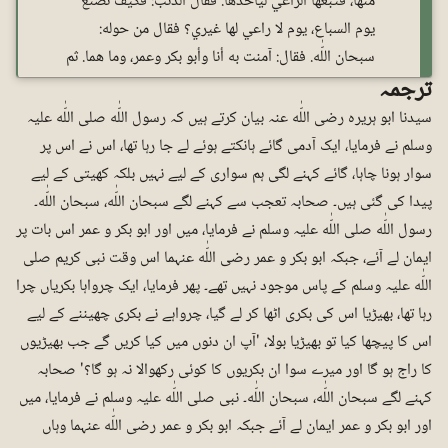
منها، فتبعها الراعي ليأخذها. فقال الذئب: فكيف تصنع
يوم السباع، يوم لا راعي لها غيري؟ فقال من حوله:
سبحان اللّٰه. فقال: آمنت به أنا وأبو بکر وعمر، وما هما. ثم
ترجمہ
سیدنا ابو ہریرہ رضی اللّٰه عنہ بیان کرتے ہیں کہ رسول اللّٰه صلی اللّٰه علیہ
وسلم نے فرمایا، ایک آدمی گائے ہانکتے ہوئے لے جا رہا تھا، اس نے اس پر
سوار ہونا چاہا، گائے کہنے لگی ہم سواری کے لیے نہیں بلکہ کھیتی کے لیے
پیدا کی گئی ہیں۔ صحابہ تعجب سے کہنے لگے سبحان اللّٰه، سبحان اللّٰه۔
رسول اللّٰه صلی اللّٰه علیہ وسلم نے فرمایا، میں اور ابو بکر و عمر اس بات پر
ایمان لے آئے، جبکہ ابو بکر و عمر رضی اللّٰه عنہما اس وقت نبی کریم صلی
اللّٰه علیہ وسلم کے پاس موجود نہیں تھے۔ پھر فرمایا، ایک چرواہا بکریاں چرا
رہا تھا، بھیڑیا اس کی بکری اٹھا کر لے گیا، چرواہے نے بکری چھیننے کے لیے
اس کا پیچھا کیا تو بھیڑیا بولا، 'آپ ان دنوں میں کیا کریں گے جب بھیڑیوں
کا راج ہو گا اور میرے سوا ان بکریوں کا کوئی رکھوالا نہ ہو گا؟' صحابہ
کہنے لگے سبحان اللّٰه، سبحان اللّٰه۔ نبی صلی اللّٰه علیہ وسلم نے فرمایا، میں
اور ابو بکر و عمر ایمان لے آئے جبکہ ابو بکر و عمر رضی اللّٰه عنہما وہاں