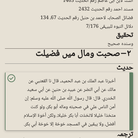
السنہ لابن ابی عاصم رقم الحدیث 1463
مسند احمد رقم الحدیث 2432
فضائل الصحابہ لاحمد بن حنبل رقم الحدیث 67، 134
دلائل النبوہ للبیہقی 7/176
تحقیق
وسندہ صحیح
٢ – صحبت ومال میں فضیلت
حدیث
أخبرنا عبد الملك بن عبد الحميد، قال نا القعنبي عن
مالك عن أبي النضر عن عبيد بن حنين عن أبي سعيد
الخدري. قال: قال رسول اللّٰه صلى اللّٰه عليه وسلم: إن
أمن الناس علي في صحبته وماله أبو بكر، ولو كنت
متخذا خليلا لاتخذت أبا بكر خليلا، ولكن أخوة الإسلام
أفضل، ولا يبقين في المسجد خوخة إلا خوخة أبي بكر.
ترجمہ