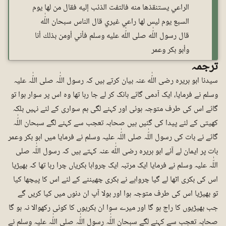
الراعي يستنقذها منه فالتفت الذئب إليه فقال من لها يوم
السبع يوم ليس لها راعي غيري قال الناس سبحان اللّٰه
قال رسول اللّٰه صلى اللّٰه عليه وسلم فأني أومن بذلك أنا
وأبو بكر وعمر
ترجمہ
سیدنا ابو ہریرہ رضی اللّٰه عنہ بیان کرتے ہیں کہ رسول اللّٰہ صلی اللّٰہ علیہ
وسلم نے فرمایا، ایک آدمی گائے ہانک کر لے جا رہا تھا وہ اس پر سوار ہوا تو
گائے اس کی طرف متوجہ ہوئی اور کہنے لگی ہم سواری کے لئے نہیں بلکہ
کھیتی کے لئے پیدا کی گئیں ہیں صحابہ تعجب سے کہنے لگے سبحان اللّٰہ
گائے نے بات کی رسول اللّٰہ صلی اللّٰہ علیہ وسلم نے فرمایا میں ابو بکر وعمر
بات پر ایمان لے آئے ابو ہریرہ رضی اللّٰه عنہ کہتے ہیں کہ رسول اللّٰہ صلی
اللّٰہ علیہ وسلم نے فرمایا ایک مرتبہ ایک چرواہا بکریاں چرا رہا تھا کہ بھیڑیا
اس کی بکری اٹھا لے گیا چرواہے نے بکری چھیننے کے لئے اس کا پیچھا کیا
تو بھیڑیا اس کی طرف متوجہ ہوا اور بولا آپ ان دنوں میں کیا کریں گے
جب بھیڑیوں کا راج ہو گا اور میرے سوا ان بکریوں کا کوئی رکھوالا نہ ہو گا
صحابہ تعجب سے کہنے لگے سبحان اللّٰہ رسول اللّٰہ صلی اللّٰہ علیہ وسلم نے