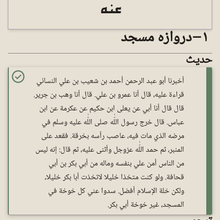
عنه
١ – دروازہ مسجد
حدیث
أخبرنا أبو عبد الرحمن أحمد بن شعيب بن علي النسائي
قراءة عليه، قال أنا عمرو بن علي. قال أنا وهب بن جرير.
قال قال أنا أبي عن يعلى ابن حكيم عن عكرمة عن ابن
عباس. قال خرج رسول اللّٰه صلى اللّٰه عليه وسلم في
مرضه الذي مات فيه، عاصب رأسه بخرقة. فقعد على
المنبر، ثم حمد اللّٰه عزوجل وأثنى عليه، ثم قال: إنه ليس
من الناس أمن علي بنفسه وماله من أبي بكر بن أبي
قحافة. ولو كنت متخذا خليلا لاتخذت أبا بكر خليلا،
ولكن خلة الإسلام أفضل. سدوا عني كل خوخة في
المسجد، غير خوخة أبي بكر.