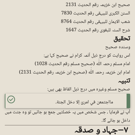
صحیح ابن خزیمہ رقم الحدیث 2131
السنن الکبری للبیہقی رقم الحدیث 7830
شعب الایمان للبیہقی رقم الحدیث 8764
شرح السنہ للبغوی رقم الحدیث 1647
تحقیق
وسندہ صحیح
اس روایت کو درج ذیل آئمہ کرام نے صحیح کہا ہے:
امام مسلم رحمہ اللّٰه (صحیح مسلم رقم الحدیث 1028)
امام ابن خزیمہ رحمہ اللّٰه (صحیح ابن خزیمہ رقم الحدیث 2131)
تنبیہ
صحیح مسلم وغیرہ میں درج ذیل الفاظ بھی ہیں:
مااجتمعن في امرئ إلا دخل الجنة۔
آپ نے فرمایا ، جس شخص میں یہ خصلتیں جمع ہو جائیں تو وہ جنت میں
داخل ہو جائے گا۔
٧ – جہاد و صدقہ