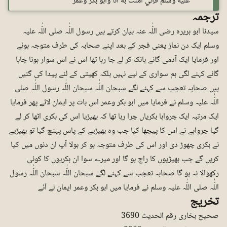
عليه وسلم فإني آمنت به أنا وأبو بكر وعمر
ترجمہ
سیدنا ابو ہریرہ رضی اللّٰہ عنہ بیان کرتے ہیں رسول اللّٰہ صلی اللّٰہ علیہ
وسلم ایک دن نماز یعنی فجر کے بعد اپنے صحابہ کی طرف متوجہ ہوئے
اور فرمایا ایک آدمی گائے ہانک کر لے جا رہا تھا اس نے اس سوار ہونا چاہا
گائے کہنے لگی ہم سواری کے لیے نہیں بلکہ کھیتی کے لئے پیدا کی گئیں
ہیں صحابہ تعجب سے کہنے لگے سبحان اللّٰہ سبحان اللّٰہ رسول اللّٰہ صلی
اللّٰہ علیہ وسلم نے فرمایا میں ابو بکر وعمر اس بات پر ایمان لائے پھر فرمایا
ایک مرتبہ ایک چرواہا بکریاں چرا رہا تھا کہ بھیڑیا اس کی بکری اٹھا کر لے
گیا چرواہے نے اس کا پیچھا کیا جب وہ بھیڑیے کے پاس پہنچ گیا تو بھیڑیے
نے بکری چھوڑ دی اور اس کی طرف متوجہ ہو کر بولا آپ ان دنوں میں کیا
کریں گے جب بھیڑیوں کا راج ہو گا اور میرے سوا ان بکریوں کا کوئی
رکھوالا نہ ہو گا صحابہ تعجب سے کہنے لگے سبحان اللّٰہ سبحان اللّٰہ رسول
اللّٰہ صلی اللّٰہ علیہ وسلم نے فرمایا میں ابو بکر وعمر ایمان لے آئے
تخریج
صحیح بخاری رقم الحدیث 3690