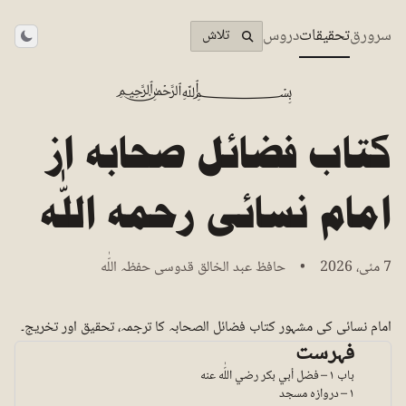
سرورق
تحقیقات
دروس
تلاش
theme
﷽
کتاب فضائل صحابہ از
امام نسائی رحمہ اللّٰه
7 مئی، 2026 • حافظ عبد الخالق قدوسی حفظہ اللّٰه
امام نسائی کی مشہور كتاب فضائل الصحابہ کا ترجمہ، تحقیق اور تخریج۔
فہرست
باب ١ – فضل أبي بكر رضي اللّٰه عنه
١ – دروازہ مسجد