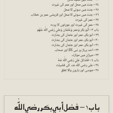
٢٤ – جنت میں محل اور عمر کی غیرت
٢٥ – جنت میں سونے کا محل
٢٦ – جنت میں سونے کا محل اور قریشی عمر بن خطاب
٢٧ – عمر کی غیرت
٢٨ – عمر کی غیرت اور عورتوں کا پردہ
باب ٣ – أَبُو بكر وَعمر وَعُثْمَان وَعلي رَضِي اللّٰه عَنْهُم
٢٩ – ابو بکر، عمر اور عثمان کی بشارت
٣٠ – ابو بکر، عمر اور عثمان کی بشارت
٣١ – ابو بکر، عمر اور عثمان کی بشارت
٣٢ – احد پہاڑ پر نبی ﷺ اور صحابہ
٣٣ – میزان میں موازنہ
باب ٤ – فَضَائِل عَليّ رَضِي اللّٰه عَنهُ
٣٤ – علی رضی اللّٰه عنہ کی فضیلت
٣٥ – موسی اور ہارون والا تعلق
باب ١ – فضل أبي بكر رضي اللّٰه