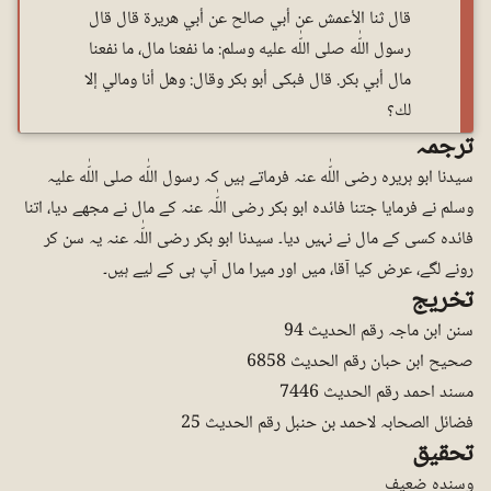
قال ثنا الأعمش عن أبي صالح عن أبي هريرة قال قال
رسول اللّٰه صلى اللّٰه عليه وسلم: ما نفعنا مال، ما نفعنا
مال أبي بكر. قال فبكى أبو بکر وقال: وهل أنا ومالي إلا
لك؟
ترجمہ
سیدنا ابو ہریرہ رضی اللّٰه عنہ فرماتے ہیں کہ رسول اللّٰه صلی اللّٰه علیہ
وسلم نے فرمایا جتنا فائدہ ابو بکر رضی اللّٰہ عنہ کے مال نے مجھے دیا، اتنا
فائدہ کسی کے مال نے نہیں دیا۔ سیدنا ابو بکر رضی اللّٰہ عنہ یہ سن کر
رونے لگے، عرض کیا آقا، میں اور میرا مال آپ ہی کے لیے ہیں۔
تخریج
سنن ابن ماجہ رقم الحدیث 94
صحیح ابن حبان رقم الحدیث 6858
مسند احمد رقم الحدیث 7446
فضائل الصحابہ لاحمد بن حنبل رقم الحدیث 25
تحقیق
وسندہ ضعیف