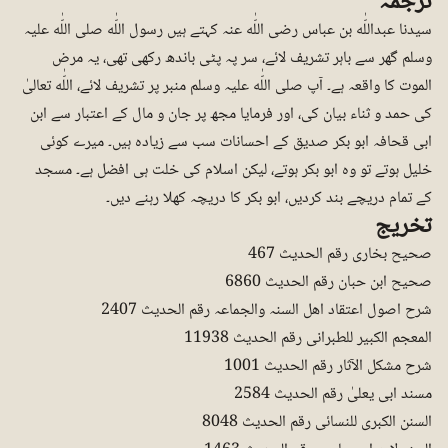
ترجمہ
سیدنا عبداللّٰه بن عباس رضی اللّٰه عنہ کہتے ہیں رسول اللّٰه صلی اللّٰه علیہ
وسلم گھر سے باہر تشریف لائے، سر پہ پٹی باندھ رکھی تھی، یہ مرض
الموت کا واقعہ ہے۔ آپ صلی اللّٰه علیہ وسلم منبر پر تشریف لائے، اللّٰه تعالیٰ
کی حمد و ثناء بیان کی، اور فرمایا مجھ پر جان و مال کے اعتبار سے ابن
ابی قحافہ ابو بکر صدیق کے احسانات سب سے زیادہ ہیں۔ میرے کوئی
خلیل ہوتے تو وہ ابو بکر ہوتے، لیکن اسلام کی خلت ہی افضل ہے۔ مسجد
کے تمام دریچے بند کردیں، ابو بکر کا دریچہ کھلا رہنے دیں۔
تخریج
صحیح بخاری رقم الحدیث 467
صحیح ابن حبان رقم الحدیث 6860
شرح اصول اعتقاد اھل السنہ والجماعہ رقم الحدیث 2407
المعجم الکبیر للطبرانی رقم الحدیث 11938
شرح مشکل الآثار رقم الحدیث 1001
مسند ابی یعلیٰ رقم الحدیث 2584
السنن الکبری للنسائی رقم الحدیث 8048