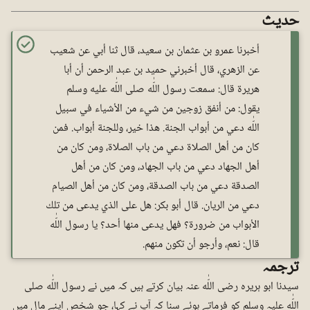
حدیث
أخبرنا عمرو بن عثمان بن سعيد، قال ثنا أبي عن شعيب
عن الزهري، قال أخبرني حميد بن عبد الرحمن أن أبا
هريرة قال: سمعت رسول اللّٰه صلى اللّٰه عليه وسلم
يقول: من أنفق زوجين من شيء من الأشياء في سبيل
اللّٰه دعي من أبواب الجنة. هذا خير، وللجنة أبواب. فمن
كان من أهل الصلاة دعي من باب الصلاة، ومن كان من
أهل الجهاد دعي من باب الجهاد، ومن كان من أهل
الصدقة دعي من باب الصدقة، ومن كان من أهل الصيام
دعي من الريان. قال أبو بکر: هل على الذي يدعى من تلك
الأبواب من ضرورة؟ فهل يدعى منها أحد؟ يا رسول اللّٰه
قال: نعم، وأرجو أن تكون منهم.
ترجمہ
سیدنا ابو ہریرہ رضی اللّٰه عنہ بیان کرتے ہیں کہ میں نے رسول اللّٰه صلی
اللّٰه علیہ وسلم کو فرماتے ہوئے سنا کہ آپ نے کہا، جو شخص اپنے مال میں