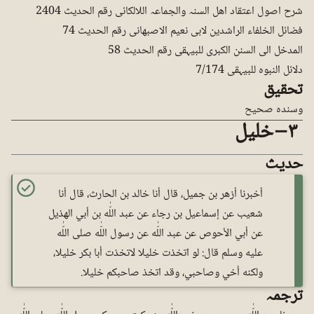
شرح اصول اعتقاد اھل السنہ والجماعہ اللالکائی رقم الحدیث 2404
فضائل الخلفاء الراشدین لابی نعیم الاصبھانی رقم الحدیث 74
المدخل الی السنن الکبری للبیہقی رقم الحدیث 58
دلائل النبوہ للبیہقی 7/174
تحقیق
وسندہ صحیح
٣ – خلیل
حدیث
أخبرنا أزهر بن جميل، قال أنا خالد بن الحارث، قال أنا
شعيب عن إسماعيل بن رجاء عن عبد اللّٰه بن أبي الهذيل
عن أبي الأحوص عن عبد اللّٰه عن رسول اللّٰه صلى اللّٰه
عليه وسلم قال: لو اتخذت خليلا لاتخذت أبا بکر خليلا،
ولكنه أخي وصاحبي، وقد اتخذ صاحبكم خليلا.
ترجمہ