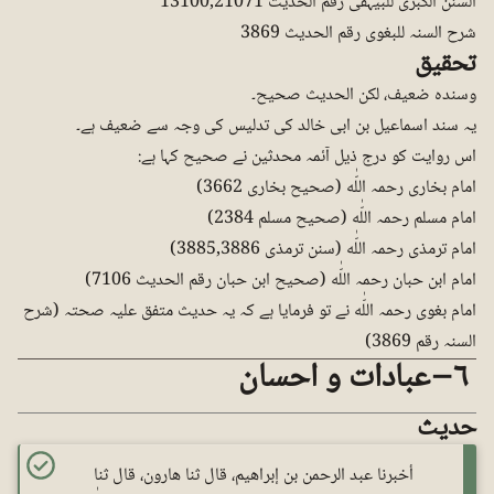
السنن الکبری للبیہقی رقم الحدیث 13100,21071
شرح السنہ للبغوی رقم الحدیث 3869
تحقیق
وسندہ ضعیف، لکن الحدیث صحیح۔
یہ سند اسماعیل بن ابی خالد کی تدلیس کی وجہ سے ضعیف ہے۔
اس روایت کو درج ذیل آئمہ محدثین نے صحیح کہا ہے:
امام بخاری رحمہ اللّٰه (صحیح بخاری 3662)
امام مسلم رحمہ اللّٰه (صحیح مسلم 2384)
امام ترمذی رحمہ اللّٰه (سنن ترمذی 3885,3886)
امام ابن حبان رحمہ اللّٰه (صحیح ابن حبان رقم الحدیث 7106)
امام بغوی رحمہ اللّٰه نے تو فرمایا ہے کہ یہ حدیث متفق علیہ صحتہ (شرح
السنہ رقم 3869)
٦ – عبادات و احسان
حدیث
أخبرنا عبد الرحمن بن إبراهيم، قال ثنا هارون، قال ثنا