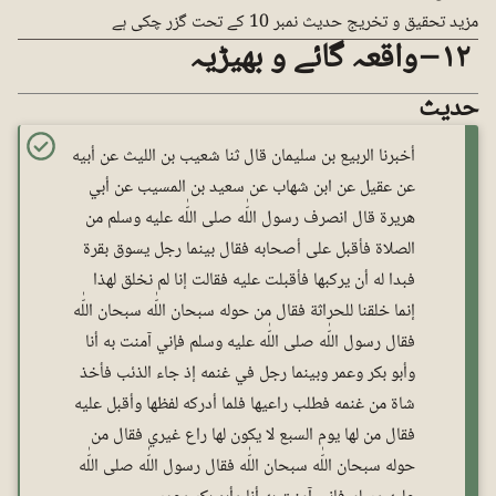
مزید تحقیق و تخریج حدیث نمبر 10 کے تحت گزر چکی ہے
١٢ – واقعہ گائے و بھیڑیہ
حدیث
أخبرنا الربيع بن سليمان قال ثنا شعيب بن الليث عن أبيه
عن عقيل عن ابن شهاب عن سعيد بن المسيب عن أبي
هريرة قال انصرف رسول اللّٰه صلى اللّٰه عليه وسلم من
الصلاة فأقبل على أصحابه فقال بينما رجل يسوق بقرة
فبدا له أن يركبها فأقبلت عليه فقالت إنا لم نخلق لهذا
إنما خلقنا للحراثة فقال من حوله سبحان اللّٰه سبحان اللّٰه
فقال رسول اللّٰه صلى اللّٰه عليه وسلم فإني آمنت به أنا
وأبو بكر وعمر وبينما رجل في غنمه إذ جاء الذئب فأخذ
شاة من غنمه فطلب راعيها فلما أدركه لفظها وأقبل عليه
فقال من لها يوم السبع لا يكون لها راع غيري فقال من
حوله سبحان اللّٰه سبحان اللّٰه فقال رسول اللّٰه صلى اللّٰه