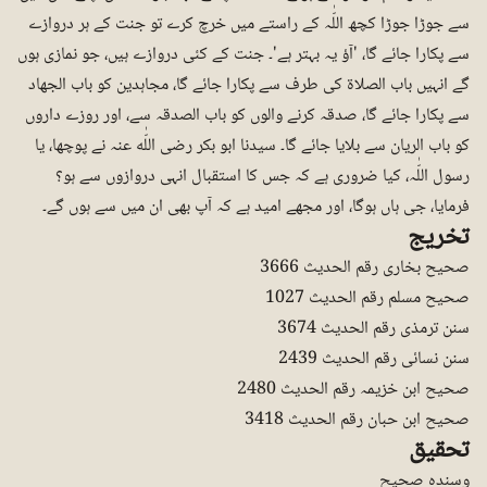
سے جوڑا جوڑا کچھ اللّٰہ کے راستے میں خرچ کرے تو جنت کے ہر دروازے
سے پکارا جائے گا، 'آؤ یہ بہتر ہے'۔ جنت کے کئی دروازے ہیں، جو نمازی ہوں
گے انہیں باب الصلاۃ کی طرف سے پکارا جائے گا، مجاہدین کو باب الجھاد
سے پکارا جائے گا، صدقہ کرنے والوں کو باب الصدقہ سے، اور روزے داروں
کو باب الریان سے بلایا جائے گا۔ سیدنا ابو بکر رضی اللّٰه عنہ نے پوچھا، یا
رسول اللّٰہ، کیا ضروری ہے کہ جس کا استقبال انہی دروازوں سے ہو؟
فرمایا، جی ہاں ہوگا، اور مجھے امید ہے کہ آپ بھی ان میں سے ہوں گے۔
تخریج
صحیح بخاری رقم الحدیث 3666
صحیح مسلم رقم الحدیث 1027
سنن ترمذی رقم الحدیث 3674
سنن نسائی رقم الحدیث 2439
صحیح ابن خزیمہ رقم الحدیث 2480
صحیح ابن حبان رقم الحدیث 3418
تحقیق
وسندہ صحیح