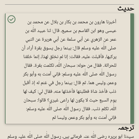
حدیث
أخبرنا هارون بن محمد بن بكار بن بلال عن محمد بن
عيسى وهو ابن القاسم بن سميع، قال: ثنا عبيد اللّٰه بن
عمر عن الزهري عن أبي سلمة عن أبي هريرة عن النبي
صلى اللّٰه عليه وسلم قال: بينما رجل يسوق بقرة أراد أن
يركبها، فأقبلت عليه، فقالت: إنا لم نخلق لهذا، إنما خلقنا
للحراثة۔ فقال من حوله: سبحان اللّٰه، تكلمت بقرة۔ فقال
رسول اللّٰه صلى اللّٰه عليه وسلم: فإني آمنت به وأبو بکر
وعمر، وليس هما۔ ثم قال: بينما رجل في غنم له إذ أقبل
ذئب فأخذ شاة فطلبتها فأخذتها منه، فقال لي: كيف لها
يوم السبع حيث لا يكون لها راعی غیري؟ قالوا: سبحان
اللّٰه، تكلم ذئب۔ فقال رسول اللّٰه صلى اللّٰه عليه وسلم:
فإني آمنت به وأبو بکر وعمر، وليسا ثم
ترجمہ
سیدنا ابو ہریرہ رضی اللّٰه عنہ فرماتے ہیں، رسول اللّٰه صلی اللّٰه علیہ وسلم