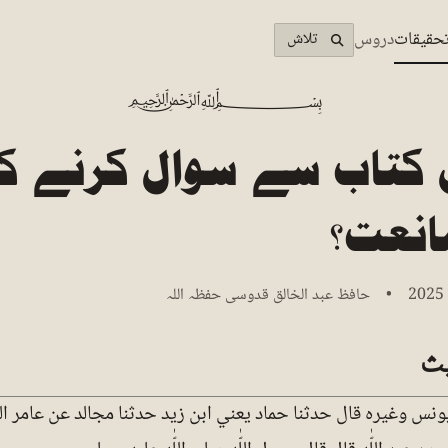
حقیقات
دروس
تلاش
﷽
 کتاب سے سوال کرنے ک
نعت؟
ث
ونس وغيره قال حدثنا حماد يعني ابن زيد حدثنا مجالد عن عامر ا