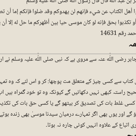
بن عبد اللّٰه قال قال رسول اللّٰه صلى اللّٰه عليه وسلم
وا أهل الكتاب عن شيء فإنهم لن يهدوكم وقد ضلوا فإنكم إما أن تص
و تكذبوا بحق فإنه لو كان موسى حيا بين أظهركم ما حل له إلا أن 
 رقم 14631
ہ
ابر رضی اللّٰه عنہ سے مروی ہے کہ نبی صلی اللّٰه علیہ وسلم نے ار
 کتاب سے کسی چیز کے متعلق مت پوچھا: کر و اس لئے کہ وہ تمہ
ح راستہ کبھی نہیں دکھائیں گے کیونکہ وہ تو خود گمراہ ہیں اب 
کسی غلط بات کی تصدیق کر بیٹھو گے یا کسی حق بات کی تکذیب
 گے اور یوں بھی اگر تمہارے درمیان سیدنا موسیٰ بھی زندہ ہوتے 
ی اتباع کے علاوہ انہیں کوئی چارہ نہ ہوتا۔