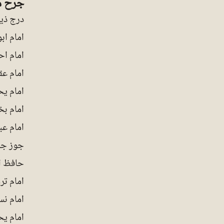
جرح م
درج ذی
امام ابو
امام اح
امام عقی
امام یح
امام بخا
امام عب
جوز جان
حافظ اب
امام ترم
امام نسا
امام یح