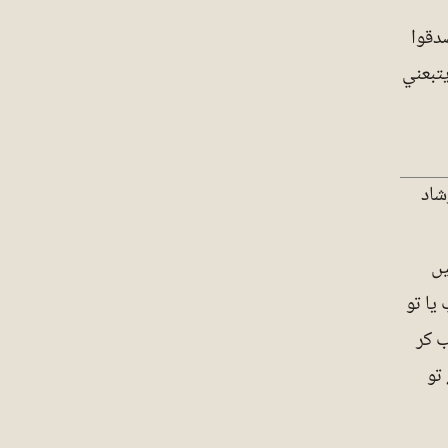
دقوا
يتبعني
شاد
یں
یا تو
 کر
تو