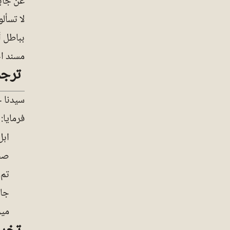
عن جابر 
لا تسأل
بباطل أ
مسند احمد
ترجم
سیدنا ج
فرمایا:
اہل
صحی
تم 
جاؤ
میر