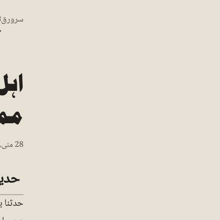
سرورق
ت
اہل
مما
28 مئی، 2025 • حافظ عبد الخالق قدوسی حفظہ اللہ
حدی
حدثنا ي