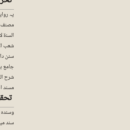
تخر
یہ روای
مصنف اب
السنۃ ل
شعب الا
سنن دار
جامع بیا
شرح الس
مسند ابی
تحق
وسندہ 
سند می