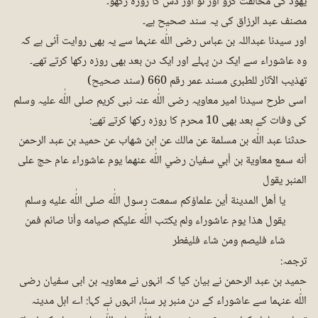
یھود کی مخالفت کرو اور نو اور دس کا روزہ رکھو۔
مصنف عبد الرزاق کی یہ سند صحیح ہے۔
اور سیدنا عبداللہ بن عباس رضی اللّٰه عنہما سے یہ بھی روایت آئی ہے کہ
وہ عاشوراء سے ایک دن پہلے اور ایک دن بعد بھی روزہ رکھا کرتے تھے۔
تھذیب الآثار للطبری مسند عمر رقم 660 (سند صحیح)
اسی طرح سیدنا امیر معاویہ رضی اللّٰه عنہ نبی کریم صلی اللّٰه علیہ وسلم
کی وفات کے بعد بھی 10 محرم کا روزہ رکھا کرتے تھے:
حدثنا عبد اللّٰه بن مسلمة عن مالك عن ابن شهاب عن حميد بن عبد الرحمن
أنه سمع معاوية بن أبي سفيان رضي اللّٰه عنهما يوم عاشوراء عام حج على
المنبر يقول
يا أهل المدينة أين علماؤكم سمعت رسول اللّٰه صلى اللّٰه عليه وسلم
يقول هذا يوم عاشوراء ولم يكتب اللّٰه عليكم صيامه وأنا صائم فمن
شاء فليصم ومن شاء فليفطر
ترجمہ:
حمید بن عبد الرحمن نے بیان کیا کہ انہوں نے معاویہ بن ابی سفیان رضی
اللّٰه عنہما سے عاشوراء کے دن منبر پر سنا، انہوں نے کہا: اے اہل مدینہ