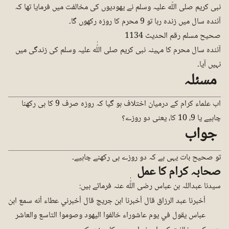
نبی کریم صلی اللّٰه علیہ وسلم نے یھودیوں کی مخالفت میں فرمایا تھا کہ
آئندہ سال میں زندہ رہا تو 9 محرم کا روزہ رکھوں گا۔
صحیح مسلم رقم الحدیث 1134
آئندہ سال محرم کا مہینہ نبی کریم صلی اللّٰه علیہ وسلم کی زندگی میں
نہیں آیا۔
مسئلہ
اب علماء کرام کے درمیان اختلاف ہو گیا کہ روزہ صرف 9 کا ہی رکھنا
چاہیے یا 9، 10 کا، یعنی دو روزے؟
جواب
تو صحیح بات یہی ہے کہ دو روزے ہی رکھنے چاہیے۔
صحابہ کرام کا عمل
سیدنا عبداللہ بن عباس رضی اللّٰه عنہ فرماتے ہیں:
أخبرنا عبد الرزاق قال أخبرنا ابن جريج قال أخبرني عطاء أنه سمع ابن
عباس يقول في يوم عاشوراء خالفوا اليهود وصوموا التاسع والعاشر