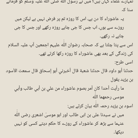
تمہارے علماء کہاں ہیں؟ میں نے رسول اللّٰه صلی اللّٰه علیہ وسلم کو فرماتے
سنا کہ
یہ عاشوراء کا دن ہے، اس کا روزہ تم پر فرض نہیں ہے لیکن میں
روزے سے ہوں، اب جس کا جی چاہے روزہ رکھے اور جس کا جی
چاہے نہ رکھے۔
اس سے پتا چلتا ہے کہ صحابہ رضوان اللّٰه علیہم اجمعین آپ علیہ السلام
کی زندگی کے بعد بھی عاشوراء کا روزہ رکھا کرتے تھے۔
اسی طرح:
حدثنا أبو داود قال حدثنا شعبة قال أخبرني أبو إسحاق قال سمعت الأسود
بن يزيد يقول
ما رأيت أحدا كان آمر بصوم عاشوراء من علي بن أبي طالب وأبي
موسى رحمهما اللّٰه
اسود بن یزید رحمہ اللّٰه بیان کرتے ہیں:
میں نے سیدنا علی بن ابی طالب اور ابو موسیٰ اشعری رضی اللّٰه
عنہما سے بڑھ کر عاشوراء کے روزے کا حکم دیتے کسی کو نہیں
دیکھا۔