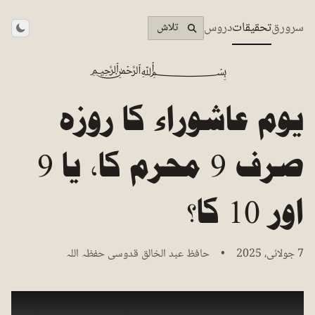
سرورق
تحقیقات
دروس
تلاش
theme
﷽
یوم عاشوراء کا روزہ
صرف 9 محرم کا، یا 9
اور 10 کا؟
7 جولائی، 2025 • حافظ عبد الخالق قدوسی حفظہ اللہ
ویڈیو دیکھیں