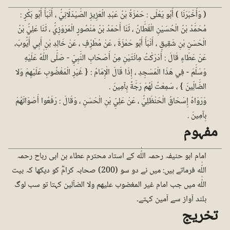
( وَأَخْبَرَنَا ) أَبُو يَعْلَى : حَمْزَةُ بْنُ عَبْدِ الْعَزِيزِ الصَّيْدَلَانِيُّ ، أَنْبَأَ أَبُو بَكْرٍ :
مُحَمَّدُ بْنُ الْحُسَيْنِ الْقَطَّانُ ، ثَنَا أَحْمَدُ بْنُ مَنْصُورٍ الْمَرْوَزِيُّ ، ثَنَا عَلِيُّ بْنُ
الْحَسَنِ بْنِ شَقِيقٍ ، أَنْبَأَ أَبُو حَمْزَةَ ، عَنْ مُطَرِّفٍ ، عَنْ خَالِدِ بْنِ أَبِي أَيُّوبَ،
عَنْ عَطَاءٍ قَالَ : أَدْرَكْتُ مِائَتَيْنِ مِنْ أَصْحَابِ النَّبِيِّ - صَلَّى اللّٰهُ عَلَيْهِ
وَسَلَّمَ - فِي هَذَا الْمَسْجِدِ ، إِذَا قَالَ الْإِمَامُ : { غَيْرِ الْمَغْضُوبِ عَلَيْهِمْ وَلا
الضَّالِّينَ } ، سَمِعْتُ لَهُمْ رَجَّةً بِآمِينَ .
وَرَوَاهُ إِسْحَاقُ الْحَنْظَلِيُّ ، عَنْ عَلِيِّ بْنِ الْحَسَنِ ، وَقَالَ : رَفَعُوا أَصْوَاتَهُمْ
بِآمِينَ .
مفہوم
امام ابو حنیفہ رحمہ اللّٰه کے استاد محترم عطاء بن ابی رباح رحمہ
اللّٰه فرماتے ہیں: میں نے دو سو (200) صحابہ کرامؓ کو دیکھا کہ بیت
اللّٰه میں جب امام غیر المغضوب علیھم ولا الضآلین کہتا تو سب لوگ
بلند آواز سے آمین کہتے۔
تخریج