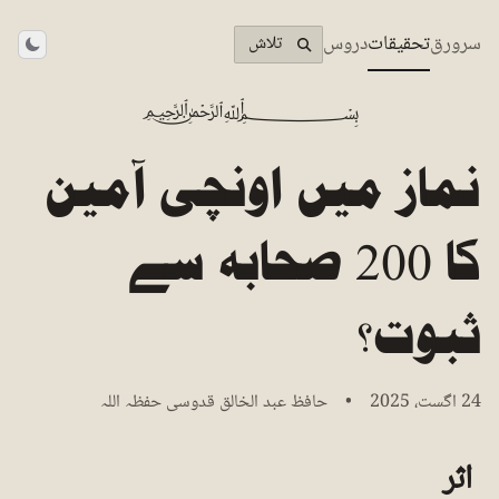
سرورق
تحقیقات
دروس
تلاش
theme
﷽
نماز میں اونچی آمین
کا 200 صحابہ سے
ثبوت؟
24 اگست، 2025 • حافظ عبد الخالق قدوسی حفظہ اللہ
اثر